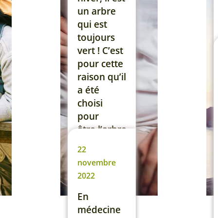
lisez les
un arbre
premières
qui est
lignes de
toujours
cet article !
vert ! C’est
En
pour cette
médecine
raison qu’il
chinoise,
a été
la vésicule
choisi
biliaire
pour
stocke la
être l’arbre
bile […]
de Noël ! Il
22
s’agit bien-
Lire la suite
novembre
sûr du
2022
sapin ! Et
aujourd’hui
En
j’ai décidé
médecine