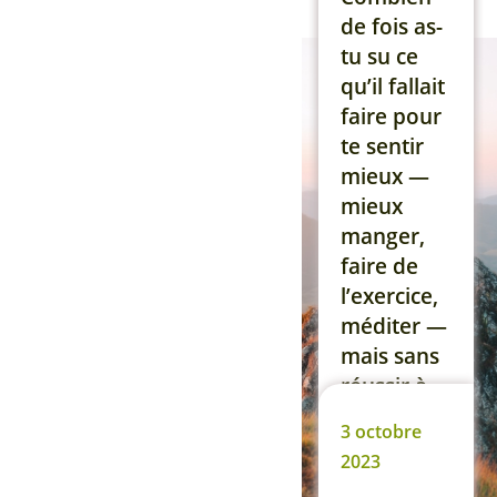
stabilité
de fois as-
intérieure,
tu su ce
son
qu’il fallait
chemin.
faire pour
C’est à cet
te sentir
endroit
mieux —
précis que
mieux
j’interviens.
manger,
À travers
faire de
un bilan
l’exercice,
énergétique
méditer —
approfondi
mais sans
et des
réussir à
soins à […]
passer à
3 octobre
l’action ? Si
Lire la suite
2023
cela