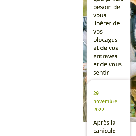
c’est ce
besoin de
que vous
vous
souhaitez
libérer de
plutôt que
vos
de vivre
blocages
une fin de
et de vos
vie en
entraves
étant
et de vous
malade et
sentir
affaibli·e !
heureux·se
Pour […]
dans votre
29
vie. Pour
Lire la suite
novembre
vous
2022
accompagner
et vous
Après la
aider
canicule