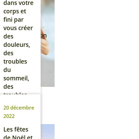
en étant
dans votre
épuisé·e à
corps et
cause de
fini par
la
vous créer
décompression
des
et de tout
douleurs,
[…]
des
troubles
Lire la suite
du
sommeil,
des
troubles
de
20 décembre
l’humeur,
2022
de la
déprime,
Les fêtes
de la
de Noël et