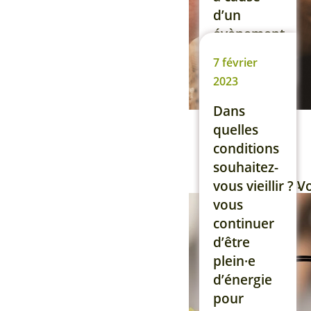
toujours
d’un
[…]
évènement
ou d’une
Lire la suite
7 février
personne
2023
qui est
venu
Dans
réactiver
quelles
une vieille
conditions
blessure
souhaitez-
émotionnelle.
vous vieillir ? V
Dans ces
vous
cas-là, que
continuer
faites-vous
d’être
pour aller
plein·e
mieux
d’énergie
? Découvrez
pour