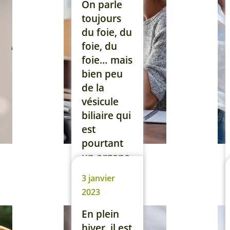
n’est pas
On parle
évident, ni
toujours
confortable
du foie, du
de vivre
foie, du
des
foie… mais
situations
bien peu
[…]
de la
vésicule
Lire la suite
biliaire qui
est
pourtant
un organe
essentiel.
3 janvier
Pour
2023
savoir si
vous êtes
En plein
concernés,
hiver, il est