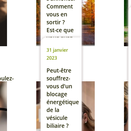
jour, et
Comment
donc […]
vous en
sortir ?
Lire la suite
Est-ce que
vous avez
besoin de
31 janvier
détente ou
2023
d’énergie ?
Les deux
Peut-être
? Découvrez
oulez-
souffrez-
nos
vous d’un
solutions
blocage
dans
énergétique
l’article et
de la
la vidéo ci-
vésicule
dessous. Il
biliaire ?