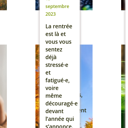
marque la
septembre
fin des
2023
vacances
et la
La rentrée
reprise du
est là et
travail
vous vous
pour
sentez
beaucoup
déjà
d’entre
stressé·e
nous, mais
et
aussi la
fatigué·e,
baisse des
voire
températures,
même
de
découragé·e
l’ensoleillement
devant
et de la
l’année qui
durée du
s’annonce.