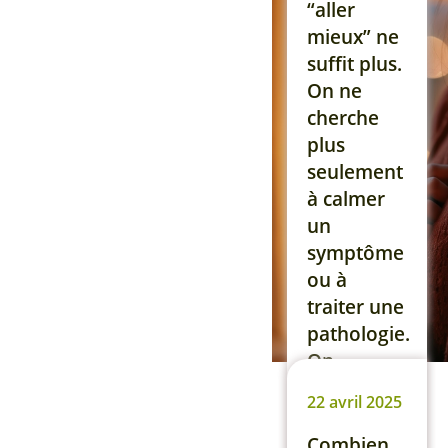
de
“aller
préciser
mieux” ne
une chose
suffit plus.
essentielle
On ne
: tout
cherche
symptôme
plus
cardiaque
seulement
doit
à calmer
toujours
un
[…]
symptôme
ou à
Lire la suite
traiter une
pathologie.
On
cherche à
22 avril 2025
retrouver
son axe, sa
Combien