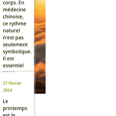
différentes
corps. En
étapes de
médecine
leur
chinoise,
parcours.
ce rythme
Aujourd’hui,
naturel
7
n’est pas
personnes
seulement
sur 10 que
symbolique.
j’accompagne
Il est
suivent […]
essentiel
pour
Lire la suite
rester en
27 février
bonne
2024
santé,
renforcer
Le
notre
printemps
vitalité et
est le