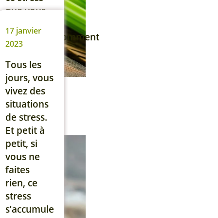
Un jus
que vous
détox […]
avez
17 janvier
accumulés, comment
Lire la suite
2023
allez-vous
faire pour
Tous les
profiter
jours, vous
tout de
vivez des
suite
situations
pleinement
de stress.
de vos
Et petit à
vacances ?
petit, si
Vous
vous ne
risquez de
faites
commencer
rien, ce
vos
stress
vacances
s’accumule