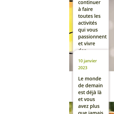
nos
continuer
solutions
à faire
dans
toutes les
l’article et
activités
la vidéo ci-
qui vous
dessous.
passionnent
[…]
et vivre
des
Lire la suite
moments
10 janvier
forts avec
2023
les
personnes
Le monde
qui vous
de demain
sont
est déjà là
chères ? Je
et vous
suis bien
avez plus
sûr que
que jamais