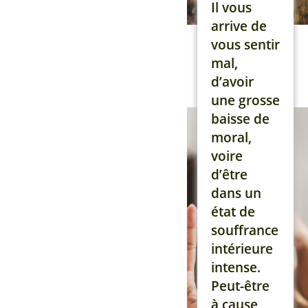
t’arrive
Il vous
souvent,
arrive de
rassure-toi
vous sentir
: tu n’es
mal,
pas seul(e)
d’avoir
et la
une grosse
médecine
baisse de
chinoise
moral,
peut
voire
vraiment
d’être
t’aider à
dans un
sortir de
état de
ce cercle
souffrance
vicieux.
intérieure
Pourquoi
intense.
remettons-
Peut-être
nous
à cause