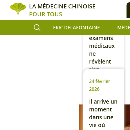
LA MÉDECINE CHINOISE
apparente.
POUR TOUS
Et bien
souvent,
ERIC DELAFONTAINE
MÉDE
les
examens
médicaux
ne
révèlent
rien
d’anormal.
24 février
Alors, que
2026
se passe-t-
il ? Avant
Il arrive un
d’aller plus
moment
loin, il est
dans une
important
vie où