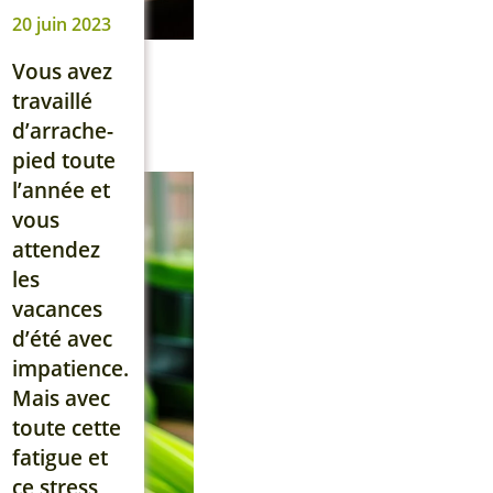
qu’un jus
20 juin 2023
de
légumes
Vous avez
détox
travaillé
pour vous
d’arrache-
aider à
pied toute
vous sentir
l’année et
revitalisés,
vous
rajeunis et
attendez
prêts à
les
accueillir
vacances
cette
d’été avec
nouvelle
impatience.
saison
Mais avec
avec
toute cette
énergie et
fatigue et
vitalité ?​
ce stress