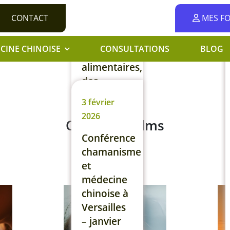
prends
CONTACT
MES F
peut-être
même des
CINE CHINOISE
CONSULTATIONS
BLOG
compléments
alimentaires,
des
plantes,
3 février
des huiles
2026
essentielles.
Catégorie Films
Et
Conférence
pourtant,
chamanisme
tu ressens
et
une
médecine
fatigue
chinoise à
persistante
Versailles
et…
– janvier