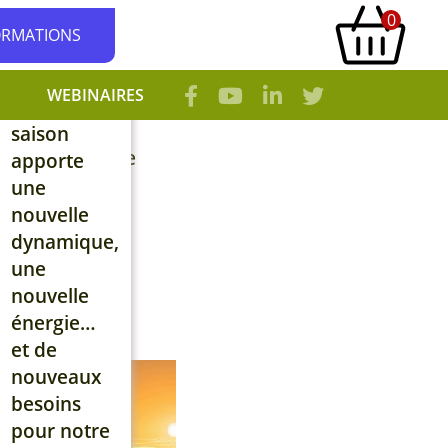
0
qui est
ORMATIONS
3 décembre
impacté.
2025
Depuis
WEBINAIRES
plusieurs
Chaque
années,
saison
j’accompagne
apporte
de
une
nombreuses
nouvelle
personnes
dynamique,
atteintes
une
de cancer
nouvelle
— à
énergie…
différents
et de
stades de
nouveaux
la maladie
besoins
et à
pour notre