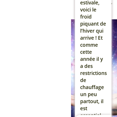
efficacement,
estivale,
les
voici le
thérapeutes
froid
et coachs
piquant de
d’aujourd’hui
l’hiver qui
doivent
arrive ! Et
absolument
comme
utiliser des
cette
techniques
année il y
qui
a des
agissent
restrictions
vite tout
de
en vous
chauffage
apprenant
un peu
à devenir
partout, il
[…]
est
essentiel