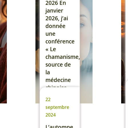
Ton
2026 En
énergie ne
janvier
remonte
2026, j’ai
pas ou
donnée
alors très
une
peu, ou
conférence
pas de
« Le
manière
chamanisme,
durable.
source de
[…]
la
médecine
Lire la suite
chinoise »
auprès de
22
l’association
septembre
de Qi
2024
Gong de
Versailles.
L’automne