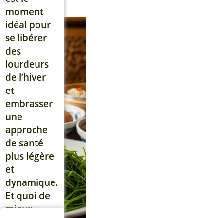
prévenir
moment
les
idéal pour
déséquilibres.
se libérer
Dans cet
des
article, je
lourdeurs
vous
de l’hiver
explique
et
pourquoi il
embrasser
est
une
important
approche
d’adapter
de santé
votre
plus légère
alimentation
et
à […]
dynamique.
Et quoi de
Lire la suite
mieux