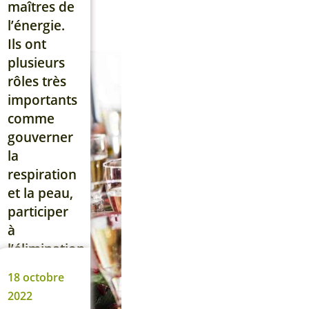
panique
maîtres de
! Grâce à la
l’énergie.
diététique
Ils ont
chinoise, il
plusieurs
est tout à
rôles très
fait
importants
possible
comme
d’équilibrer
gouverner
vos repas
la
de fêtes
respiration
de fin
et la peau,
d’année,
participer
même si
à
vous êtes
l’élimination
invité et
de l’eau
18 octobre
que […]
et contribuer
2022
à