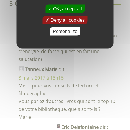
3 Commentaires
OK, accept all
GABRIEL CIBRELIS
dit :
Deny all cookies
8 mars 2017 à 14h58
Personalize
Je vais le lire de ce pas. Merci Eric. Comme on
dit chez nous: « Plis fos » (littéralement plus
d’énergie, de force qui est en fait une
salutation)
Tanneux Marie
dit :
8 mars 2017 à 13h15
Merci pour vos conseils de lecture et
filmographie.
Vous parlez d’autres livres qui sont le top 10
de votre bibliothèque, quels sont-ils ?
Marie
Eric Delafontaine
dit :