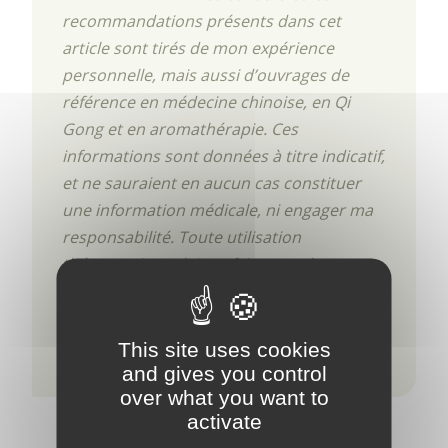
recommandations présents dans cet
article sont tirés de mon expérience
personnelle, mais aussi d’ouvrages de
référence en médecine chinoise, en Qi
Gong et en aromathérapie. Ces
informations sont données à titre indicatif,
et ne sauraient en aucun cas constituer
une information médicale, ni engager ma
responsabilité. Toute utilisation
thérapeutique doit se faire sous le
contrôle d’un praticien de médecine
traditionnelle chinoise certifié ou d’un
aromathérapeute qualifié.
This site uses cookies
and gives you control
over what you want to
activate