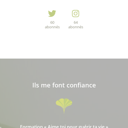
60
64
abonnés
abonnés
Ils me font confiance
Formation « Aime toi pour guérir ta vie »