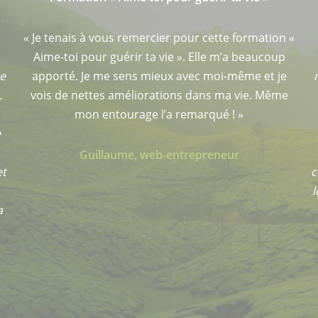
 «
« Aime-toi pour guérir ta vie » m’a permis de
toucher du doigt un amour profond qui vient de
moi et que je peux accueillir, un amour qui fait du
e
bien et un lien avec mon cœur que je ne
connaissais pas du tout. J’étais déconnectée de
mon cœur sans même m’en rendre compte ! (…)
J’ai compris beaucoup de choses sur mon
comportement dans ma vie de tous les jours, avec
les autres et avec moi même. J’ai du coup ouvert à
nouveau mon cœur sans peur et j’apprends au
quotidien à m’aimer… »
Sandrine, architecte