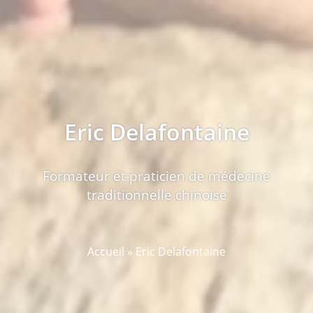
Eric Delafontaine
Formateur et praticien de médecine
traditionnelle chinoise
Accueil
»
Eric Delafontaine