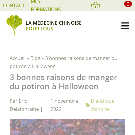
MES
0
Cookies management panel
CONTACT
FORMATIONS
LA MÉDECINE CHINOISE
POUR TOUS
Accueil
»
Blog
»
3 bonnes raisons de manger du
potiron à Halloween
3 bonnes raisons de manger
du potiron à Halloween
Par Eric
1 novembre
Diététique
Delafontaine |
2022 |
chinoise