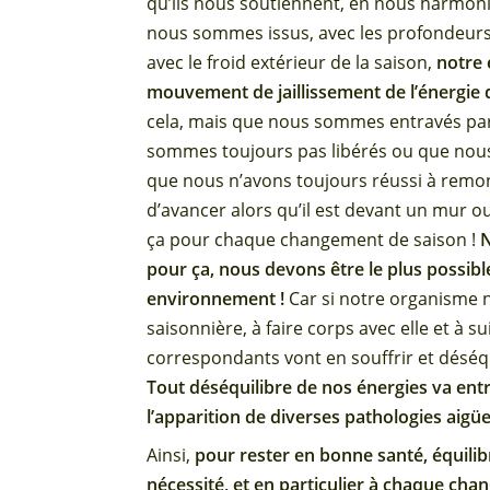
qu’ils nous soutiennent, en nous harmonis
nous sommes issus, avec les profondeurs 
avec le froid extérieur de la saison,
notre 
mouvement de jaillissement de l’énergie 
cela, mais que nous sommes entravés par
sommes toujours pas libérés ou que nous
que nous n’avons toujours réussi à remo
d’avancer alors qu’il est devant un mur ou
ça pour chaque changement de saison !
N
pour ça, nous devons être le plus possible
environnement !
Car si notre organisme n’
saisonnière, à faire corps avec elle et à
correspondants vont en souffrir et déséqu
Tout déséquilibre de nos énergies va entra
l’apparition de diverses pathologies aigü
Ainsi,
pour rester en bonne santé, équili
nécessité, et en particulier à chaque ch