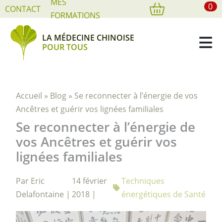
MES
0
Cookies management panel
CONTACT
FORMATIONS
LA MÉDECINE CHINOISE
POUR TOUS
Accueil
»
Blog
»
Se reconnecter à l’énergie de vos
Ancêtres et guérir vos lignées familiales
Se reconnecter à l’énergie de
vos Ancêtres et guérir vos
lignées familiales
Par Eric
14 février
Techniques
Delafontaine |
2018 |
énergétiques de Santé