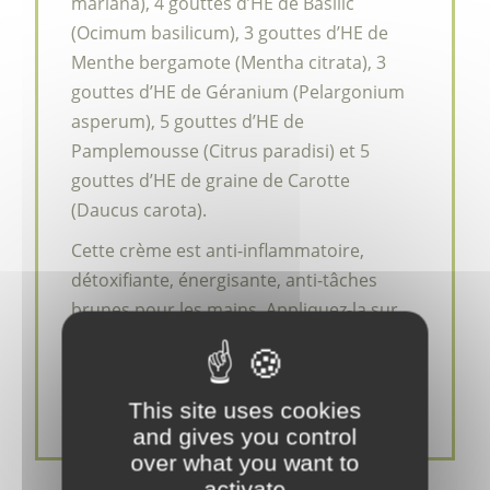
mariana), 4 gouttes d’HE de Basilic
(Ocimum basilicum), 3 gouttes d’HE de
Menthe bergamote (Mentha citrata), 3
gouttes d’HE de Géranium (Pelargonium
asperum), 5 gouttes d’HE de
Pamplemousse (Citrus paradisi) et 5
gouttes d’HE de graine de Carotte
(Daucus carota).
Cette crème est anti-inflammatoire,
détoxifiante, énergisante, anti-tâches
brunes pour les mains. Appliquez-la sur
les mains et les avant bras à volonté ou
servez-vous-en pour vous masser les
pieds et les jambes
This site uses cookies
and gives you control
over what you want to
activate