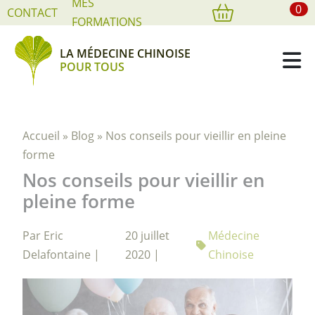
MES
0
Cookies management panel
CONTACT
FORMATIONS
LA MÉDECINE CHINOISE
POUR TOUS
Accueil
»
Blog
»
Nos conseils pour vieillir en pleine
forme
Nos conseils pour vieillir en
pleine forme
Par Eric
20 juillet
Médecine
Delafontaine |
2020 |
Chinoise