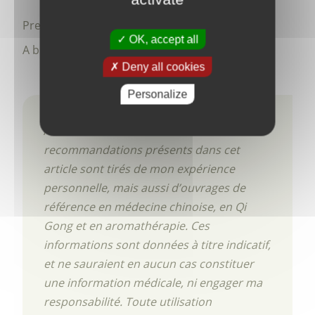
Prenez soin de vous et de votre santé !
OK, accept all
A bientôt
Deny all cookies
Personalize
AVERTISSEMENT :
Les conseils et les
recommandations présents dans cet
article sont tirés de mon expérience
personnelle, mais aussi d’ouvrages de
référence en médecine chinoise, en Qi
Gong et en aromathérapie. Ces
informations sont données à titre indicatif,
et ne sauraient en aucun cas constituer
une information médicale, ni engager ma
responsabilité. Toute utilisation