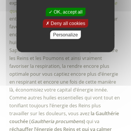
expliqué tout à l’heure (
dans la vidéo précédente
que vous pouvez voir en cliquant ici
), l’équilibre
OK, accept all
entre les Poumons et les Reins est essentiel pour
Deny all cookies
favoriser la respiration et donc pour pouvoir
encore mieux capter l’énergie de l’air. Donc, des
Personalize
huiles essentielles comme le Pin sylvestre et le
Sapin baumier vont travailler sur l’équilibre entre
les Reins et les Poumons et ainsi vraiment
favoriser la respiration, la rendre encore plus
optimale pour vous captiez encore plus d’énergie
en respirant et encore une fois de cette manière
là, économisiez votre capital d’énergie innée.
Comme autres huiles essentielles qui vont tout en
tonifiant toujours l’énergie des Reins plus
travailler sur les douleurs, vous avez
la Gaulthérie
couchée (
Gaultheria procumbens
)
qui va
réchauffer l’énergie des Reins et qui va calmer