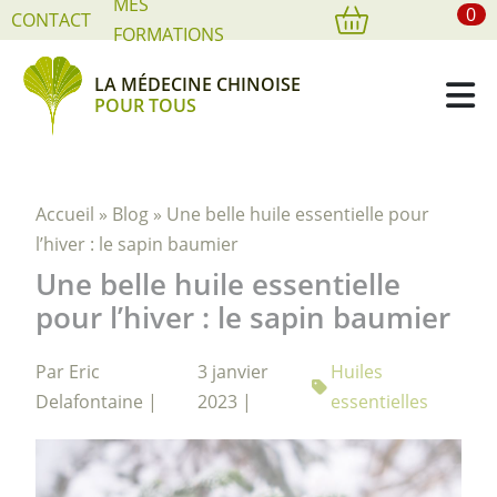
MES
0
Cookies management panel
CONTACT
FORMATIONS
LA MÉDECINE CHINOISE
POUR TOUS
Accueil
»
Blog
»
Une belle huile essentielle pour
l’hiver : le sapin baumier
Une belle huile essentielle
pour l’hiver : le sapin baumier
Par Eric
3 janvier
Huiles
Delafontaine |
2023 |
essentielles