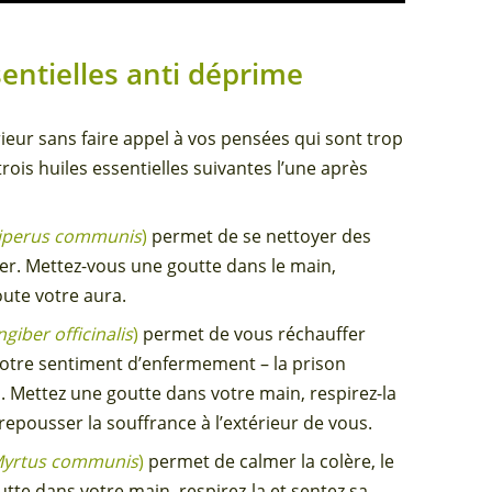
sentielles
anti déprime
rieur sans faire appel à vos pensées qui sont trop
rois huiles essentielles suivantes l’une après
iperus communis
)
permet de se nettoyer des
er. Mettez-vous une goutte dans le main,
oute votre aura.
ngiber officinalis
)
permet de vous réchauffer
votre sentiment d’enfermement – la prison
. Mettez une goutte dans votre main, respirez-la
repousser la souffrance à l’extérieur de vous.
yrtus communis
)
permet de calmer la colère, le
utte dans votre main, respirez-la et sentez sa