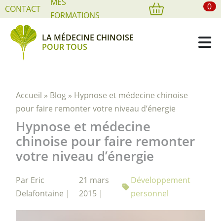
MES
0
Cookies management panel
CONTACT
FORMATIONS
LA MÉDECINE CHINOISE
POUR TOUS
Accueil
»
Blog
»
Hypnose et médecine chinoise
pour faire remonter votre niveau d’énergie
Hypnose et médecine
chinoise pour faire remonter
votre niveau d’énergie
Par Eric
21 mars
Développement
Delafontaine |
2015 |
personnel