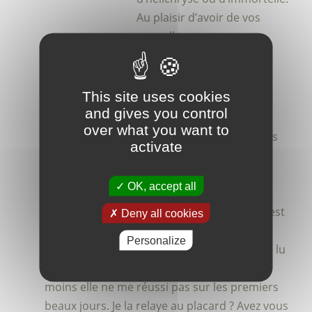
Au plaisir d’avoir de vos
nouvelles.
Eric
Emilie Le texier
dit :
This site uses cookies
25 février 2019 à 13h36
and gives you control
Bien le bonjour,
over what you want to
J’ai bien profité du soleil ce week-end, j’ai des
activate
petits boutons partout sur le visage et des
plus gros et éparses dans le cou. J’utilise
OK, accept all
depuis 3 semaines un macérât de carotte
dauca carota acheté en boutique bio car il est
Deny all cookies
dit qu’il s’adresse aux peaux sensibles au
Personalize
soleil. C’est en contradiction avec ce que j’ai lu
sur le net. Ami ou ennemi la carotte? Ou du
moins elle ne me réussi pas sur les premiers
beaux jours. Je la relaye au placard ? Avez vous