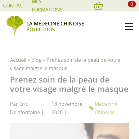
MES
0
Cookies management panel
CONTACT
FORMATIONS
LA MÉDECINE CHINOISE
POUR TOUS
Accueil
»
Blog
»
Prenez soin de la peau de votre
visage malgré le masque
Prenez soin de la peau de
votre visage malgré le masque
Par Eric
18 novembre
Médecine
Delafontaine |
2020 |
Chinoise