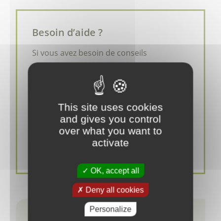
Besoin d’aide ?
Si vous avez besoin de conseils
personnalisés n’hésitez pas à nous
contacter :
Prenez rendez-vous avec Eric
Delafontaine, praticien de médecine
This site uses cookies
and gives you control
chinoise
over what you want to
Prenez rendez-vous avec Cécile Ellert,
activate
aromathérapeute holistique
OK, accept all
Deny all cookies
Personalize