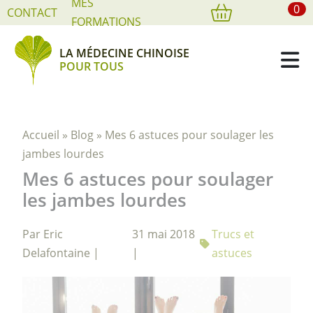
MES
0
Cookies management panel
CONTACT
FORMATIONS
LA MÉDECINE CHINOISE
POUR TOUS
Accueil
»
Blog
»
Mes 6 astuces pour soulager les
jambes lourdes
Mes 6 astuces pour soulager
les jambes lourdes
Par Eric
31 mai 2018
Trucs et
Delafontaine |
|
astuces