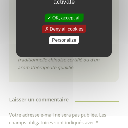
activate
Gong et en aromathérapie. Ces
informations sont données à titre indicatif,
OK, accept all
et ne sauraient en aucun cas constituer
une information médicale, ni engager ma
Deny all cookies
responsabilité. Toute utilisation
Personalize
thérapeutique doit se faire sous le
contrôle d’un praticien de médecine
traditionnelle chinoise certifié ou d’un
aromathérapeute qualifié.
Laisser un commentaire
Votre adresse e-mail ne sera pas publiée.
Les
champs obligatoires sont indiqués avec
*