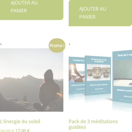
AJOUTER AU
initial
actuel
était :
est :
AJOUTER AU
PANIER
était :
est :
34.00 €.
17.00 €.
PANIER
54.00 €.
27.00 €.
Promo !
L’énergie du soleil
Pack de 3 méditations
guidées
Le
Le
34.00
€
17.00
€