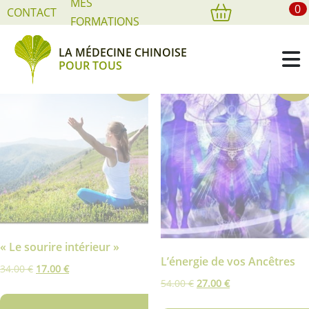
MES
Méditations à télécharger
0
Cookies management panel
CONTACT
FORMATIONS
5 résultats affichés
LA MÉDECINE CHINOISE
POUR TOUS
Promo !
Promo 
« Le sourire intérieur »
L’énergie de vos Ancêtres
Le
Le
34.00
€
17.00
€
Le
Le
54.00
€
27.00
€
prix
prix
prix
prix
initial
actuel