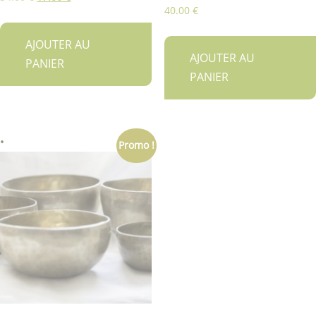
40.00
€
prix
prix
initial
actuel
AJOUTER AU
était :
est :
AJOUTER AU
PANIER
34.00 €.
17.00 €.
PANIER
Promo !