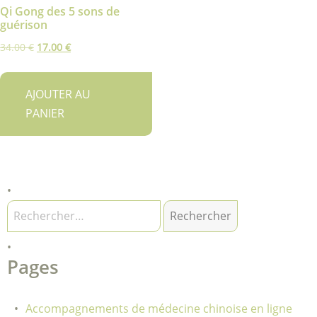
Qi Gong des 5 sons de
guérison
Le
Le
34.00
€
17.00
€
prix
prix
initial
actuel
AJOUTER AU
était :
est :
PANIER
34.00 €.
17.00 €.
Rechercher :
Pages
Accompagnements de médecine chinoise en ligne