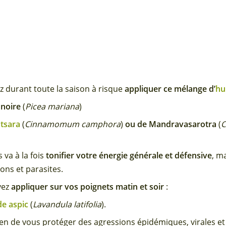
z durant toute la saison à risque
appliquer ce mélange d’
hu
 noire
(
Picea mariana
)
tsara
(
Cinnamomum camphora
)
ou de Mandravasarotra
(
C
 va à la fois
tonifier votre énergie générale et défensive
, m
ons et parasites.
vez
appliquer sur vos poignets matin et soir
:
e aspic
(
Lavandula latifolia
).
oyen de vous protéger des agressions épidémiques, virales et